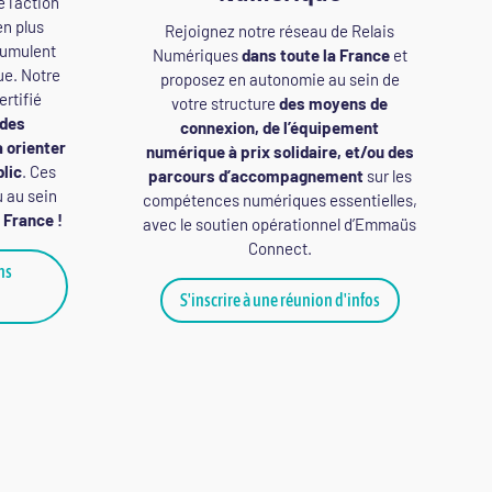
 l’action
en plus
Rejoignez notre réseau de Relais
cumulent
Numériques
dans toute la France
et
ue. Notre
proposez en autonomie au sein de
rtifié
votre structure
des moyens de
des
connexion, de l’équipement
à orienter
numérique à prix solidaire, et/ou des
blic
. Ces
parcours d’accompagnement
sur les
u au sein
compétences numériques essentielles,
 France !
avec le soutien opérationnel d’Emmaüs
Connect.
ns
S'inscrire à une réunion d'infos