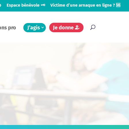

Espace bénévole 🗝️
Victime d’une arnaque en ligne ? 🆘
ons pro
J’agis
Je donne