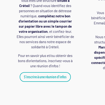
Vous êtes une structure
située à
Créteil
? Quand vous identifiez des
personnes en situation de détresse
Vous 
numérique,
complétez notre bon
bénéfici
d’orientation ou un simple courrier
Emmaüs
sur papier libre avec le tampon de
votre organisation
, et confiez-leur.
Elles pourront ainsi venir bénéficier de
Nous n
nos services dans notre espace de
struct
solidarité à Créteil.
Mar
dispens
Pour en savoir plus et/ou obtenir des
spécif
bons d’orientations, inscrivez-vous à
connect
une réunion d’infos !
d
S'inscrire à une réunion d'infos