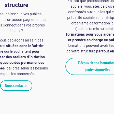
En tant que professionnels de
structure
sociale, vous êtes de plus 
confrontés aux publics qui 
souhaitez que vos publics
précarité sociale et numériq
ent d’un accompagnement par
organisme de formation (ce
 Connect dans vos propres
Qualiopi) a mis au point
locaux ?
formations pour vous aider
et prendre en charge ce pu
ous déplaçons au sein des
formations peuvent avoir lie
ures
situées dans le Val-de-
de votre structure
partout en
ne
qui le souhaitent
pour
er des ateliers d’initiation
iques ou des permanences
Découvrir nos formatio
ées
, calibrés selon les besoins
professionnelles
es publics concernés.
Nous contacter