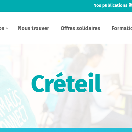
Nos publications 
os
Nous trouver
Offres solidaires
Formati
Créteil