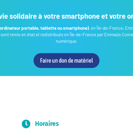
ie solidaire à votre smartphone et votre or
 (ordinateur portable, tablette ou smartphone)
, en Île-de-France, Em
 sont remis en état et redistribués en Île-de-France par Emmaüs Conne
numérique.
Faire un don de matériel

Horaires