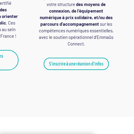
rtifié
votre structure
des moyens de
des
connexion, de l’équipement
à orienter
numérique à prix solidaire, et/ou des
blic
. Ces
parcours d’accompagnement
sur les
u au sein
compétences numériques essentielles,
 France !
avec le soutien opérationnel d’Emmaüs
Connect.
ns
S'inscrire à une réunion d'infos