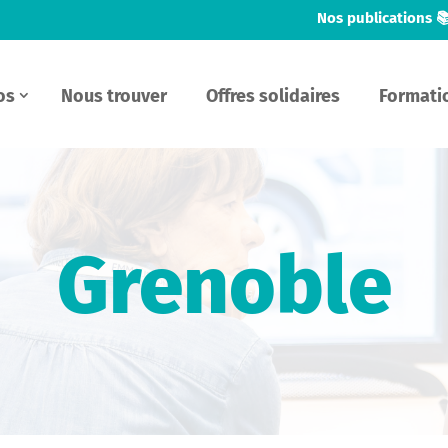
Nos publications 
os
Nous trouver
Offres solidaires
Formati
Grenoble