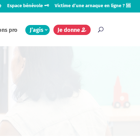

Espace bénévole 🗝️
Victime d’une arnaque en ligne ? 🆘
ons pro
J’agis
Je donne