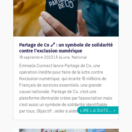
Partage de Co 🔗 : un symbole de solidarité
contre l’exclusion numérique
18 septembre 2023
|
À la une
,
National
Emmaüs Connect lance Partage de Co, une
opération inédite pour faire de la lutte contre
l’exclusion numérique, qui écarte 16 millions de
Français de services essentiels, une grande
cause nationale. Partage de Co, c’est une
plateforme d’entraide créée par l’association mais
c’est aussi un symbole de solidarité identifiable
LIRE LA SUITE…
par tous. Objectif : aider à aider !