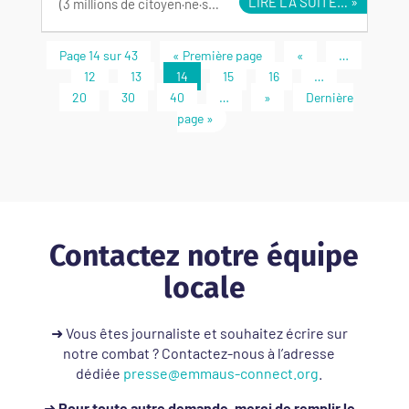
LIRE LA SUITE…
(3 millions de citoyen·ne·s…
Page 14 sur 43
« Première page
«
…
12
13
14
15
16
…
20
30
40
…
»
Dernière
page »
Contactez notre équipe
locale
➜ Vous êtes journaliste et souhaitez écrire sur
notre combat ? Contactez-nous à l’adresse
dédiée
presse@emmaus-connect.org
.
➜
Pour toute autre demande, merci de remplir le