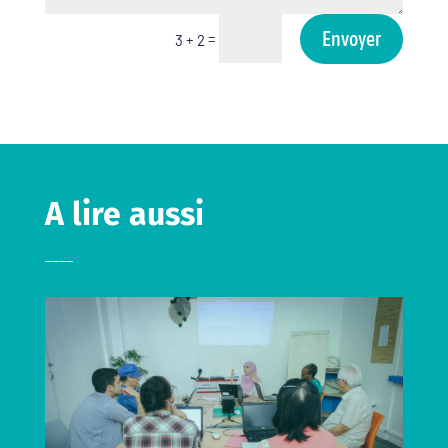
Envoyer
=
3 + 2
A lire aussi
____