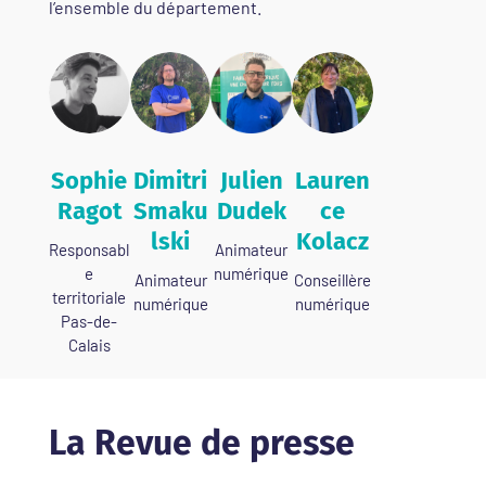
l’ensemble du département.
Sophie
Dimitri
Julien
Lauren
Ragot
Smaku
Dudek
ce
lski
Kolacz
Responsabl
Animateur
e
numérique
Animateur
Conseillère
territoriale
numérique
numérique
Pas-de-
Calais
La Revue de presse