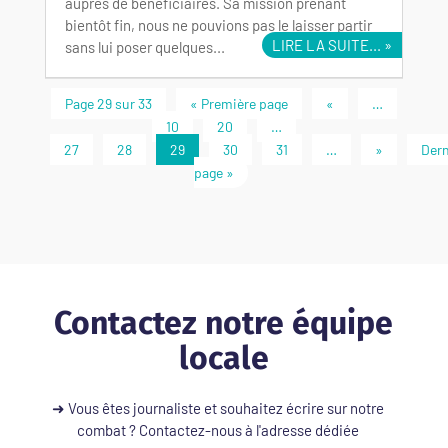
auprès de bénéficiaires. Sa mission prenant
bientôt fin, nous ne pouvions pas le laisser partir
LIRE LA SUITE...
sans lui poser quelques...
Page 29 sur 33
« Première page
«
…
10
20
…
27
28
29
30
31
…
»
Dern
page »
Contactez notre équipe
locale
➜ Vous êtes journaliste et souhaitez écrire sur notre
combat ? Contactez-nous à l'adresse dédiée