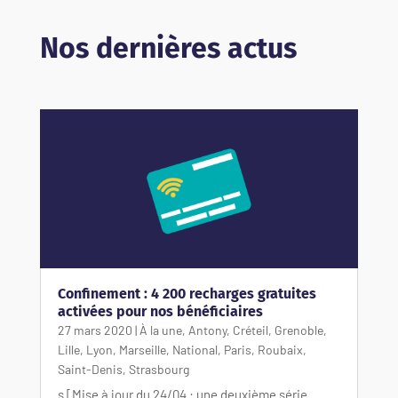
Nos dernières actus
Confinement : 4 200 recharges gratuites
activées pour nos bénéficiaires
27 mars 2020
|
À la une
,
Antony
,
Créteil
,
Grenoble
,
Lille
,
Lyon
,
Marseille
,
National
,
Paris
,
Roubaix
,
Saint-Denis
,
Strasbourg
s [Mise à jour du 24/04 : une deuxième série