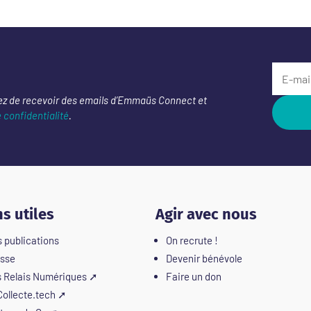
ez de recevoir des emails d’Emmaüs Connect et
e confidentialité
.
ns utiles
Agir avec nous
 publications
On recrute !
sse
Devenir bénévole
 Relais Numériques
➚
Faire un don
ollecte.tech
➚