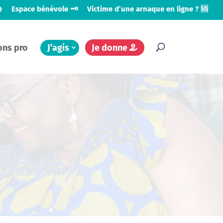

Espace bénévole 🗝️
Victime d’une arnaque en ligne ? 🆘
ons pro
J’agis
Je donne