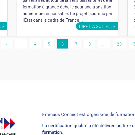
formation à grande échelle pour une transition
numérique responsable. Ce projet, soutenu par
l’État dans le cadre de France…
…
LIRE LA SUITE…
«
…
4
5
6
7
8
…
20
Emmaüs Connect est organisme de formation
La certification qualité a été délivrée au titre 
formation
.