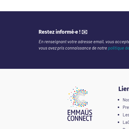
Restez informé·e ! ✉️
En renseignant votre adresse email, vous accept
vous avez pris connaissance de notre
politique d
Lie
Nos
Pre
Les
LaC