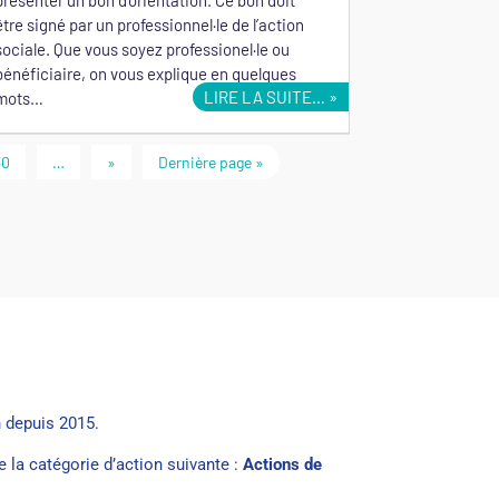
être signé par un professionnel·le de l’action
sociale. Que vous soyez professionel·le ou
bénéficiaire, on vous explique en quelques
LIRE LA SUITE…
mots…
30
…
»
Dernière page »
 depuis 2015.
de la catégorie d’action suivante :
Actions de