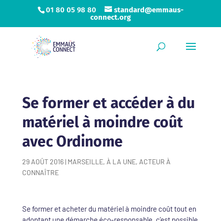
01 80 05 98 80
standard@emmaus-
connect.org
Se former et accéder à du
matériel à moindre coût
avec Ordinome
29 AOÛT 2016
|
MARSEILLE
,
À LA UNE
,
ACTEUR À
CONNAÎTRE
Se former et acheter du matériel à moindre coût tout en
adoptant une démarche éco-responsable, c’est possible