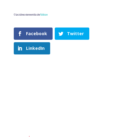
©
Les icônes viennent du site
Falticon
Facebook
Twitter
LinkedIn