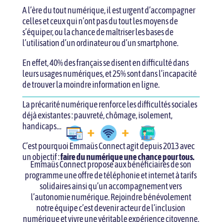
A l’ère du tout numérique, il est urgent d’accompagner
celles et ceux qui n’ont pas du tout les moyens de
s’équiper, ou la chance de maîtriser les bases de
l’utilisation d’un ordinateur ou d’un smartphone.
En effet, 40% des français se disent en difficulté dans
leurs usages numériques, et 25% sont dans l’incapacité
de trouver la moindre information en ligne.
La précarité numérique renforce les difficultés sociales
déjà existantes : pauvreté, chômage, isolement,
handicaps…
C’est pourquoi Emmaüs Connect agit depuis 2013 avec
un objectif :
faire du numérique une chance pour tous.
Emmaüs Connect propose aux bénéficiaires de son
programme une offre de téléphonie et internet à tarifs
solidaires ainsi qu’un accompagnement vers
l’autonomie numérique. Rejoindre bénévolement
notre équipe c’est devenir acteur de l’inclusion
numérique et vivre une véritable expérience citoyenne,