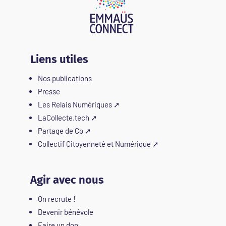
Liens utiles
Nos publications
Presse
Les Relais Numériques
➚
LaCollecte.tech
➚
Partage de Co
➚
Collectif Citoyenneté et Numérique
➚
Agir avec nous
On recrute !
Devenir bénévole
Faire un don