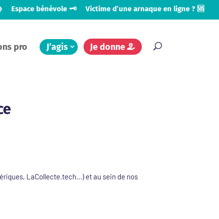

Espace bénévole 🗝️
Victime d’une arnaque en ligne ? 🆘
ons pro
J’agis
Je donne
ce
iques, LaCollecte.tech...) et au sein de nos