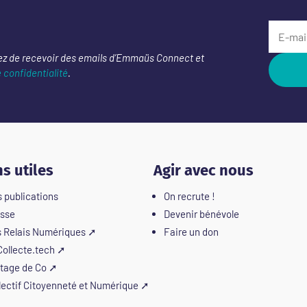
ez de recevoir des emails d’Emmaüs Connect et
e confidentialité
.
ns utiles
Agir avec nous
 publications
On recrute !
sse
Devenir bénévole
 Relais Numériques
➚
Faire un don
ollecte.tech
➚
tage de Co
➚
lectif Citoyenneté et Numérique
➚