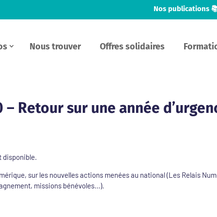
Nos publications 
os
Nous trouver
Offres solidaires
Formati
0 – Retour sur une année d’urgen
 disponible.
érique, sur les nouvelles actions menées au national (Les Relais Numér
agnement, missions bénévoles...).