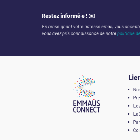
Restez informé·e ! ✉️
En renseignant votre adresse email, vous accept
vous avez pris connaissance de notre
politique d
Lie
Nos
Pre
Les
LaC
Par
Col