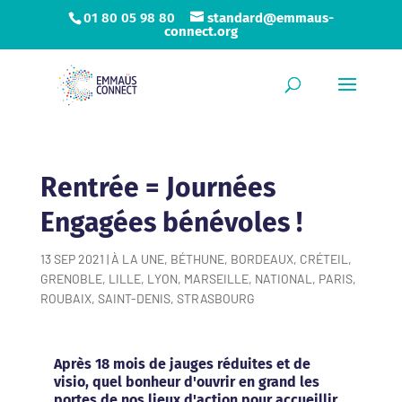
01 80 05 98 80
standard@emmaus-
connect.org
Rentrée = Journées
Engagées bénévoles !
13 SEP 2021
|
À LA UNE
,
BÉTHUNE
,
BORDEAUX
,
CRÉTEIL
,
GRENOBLE
,
LILLE
,
LYON
,
MARSEILLE
,
NATIONAL
,
PARIS
,
ROUBAIX
,
SAINT-DENIS
,
STRASBOURG
Après 18 mois de jauges réduites et de
visio, quel bonheur d'ouvrir en grand les
portes de nos lieux d'action pour accueillir