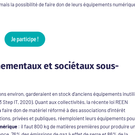
mais la possibilité de faire don de leurs équipements numériqu
Je participe !
nementaux et sociétaux sous-
ions environ, garderaient en stock d’anciens équipements inutil
 Step IT, 2020). Quant aux collectivités, la récente loi REEN
à faire don de matériel réformé à des associations d’intérêt
tions, privées et publiques, réemploient leurs équipements pou
umérique
: il faut 800 kg de matières premières pour produire u
ance, 76% des émissions de gaz à effet de serre et 86% de la