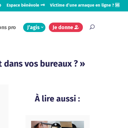

Espace bénévole 🗝️
Victime d’une arnaque en ligne ? 🆘
ons pro
J’agis
Je donne
t dans vos bureaux ? »
À lire aussi :