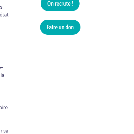
On recrute !
s.
état
Faire un don
é-
 la
aire
r sa