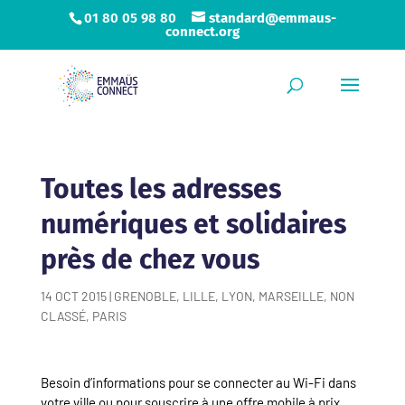
01 80 05 98 80
standard@emmaus-
connect.org
Toutes les adresses
numériques et solidaires
près de chez vous
14 OCT 2015
|
GRENOBLE
,
LILLE
,
LYON
,
MARSEILLE
,
NON
CLASSÉ
,
PARIS
Besoin d’informations pour se connecter au Wi-Fi dans
votre ville ou pour souscrire à une offre mobile à prix