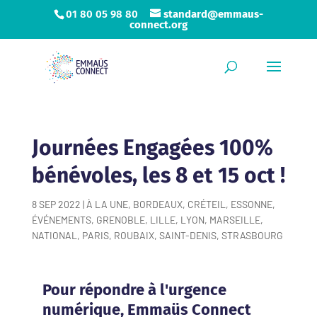
01 80 05 98 80
standard@emmaus-
connect.org
Journées Engagées 100%
bénévoles, les 8 et 15 oct !
8 SEP 2022
|
À LA UNE
,
BORDEAUX
,
CRÉTEIL
,
ESSONNE
,
ÉVÉNEMENTS
,
GRENOBLE
,
LILLE
,
LYON
,
MARSEILLE
,
NATIONAL
,
PARIS
,
ROUBAIX
,
SAINT-DENIS
,
STRASBOURG
Pour répondre à l'urgence
numérique, Emmaüs Connect