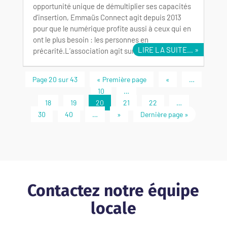
opportunité unique de démultiplier ses capacités
d’insertion, Emmaüs Connect agit depuis 2013
pour que le numérique profite aussi à ceux qui en
ont le plus besoin : les personnes en
LIRE LA SUITE…
précarité.L’association agit sur le terrain au…
Page 20 sur 43
« Première page
«
…
10
…
18
19
20
21
22
…
30
40
…
»
Dernière page »
Contactez notre équipe
locale