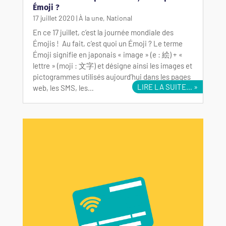
Émoji ?
17 juillet 2020
|
À la une
,
National
En ce 17 juillet, c’est la journée mondiale des
Émojis ! Au fait, c’est quoi un Émoji ? Le terme
Émoji signifie en japonais « image » (e : 絵) + «
lettre » (moji : 文字) et désigne ainsi les images et
pictogrammes utilisés aujourd’hui dans les pages
LIRE LA SUITE…
web, les SMS, les…