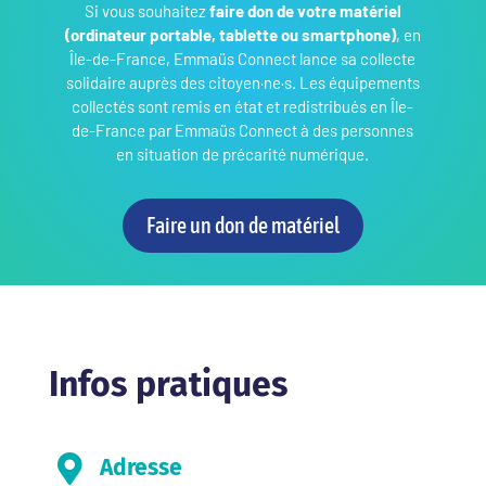
Si vous souhaitez
faire don de votre matériel
(ordinateur portable, tablette ou smartphone)
, en
Île-de-France, Emmaüs Connect lance sa collecte
solidaire auprès des citoyen·ne·s. Les équipements
collectés sont remis en état et redistribués en Île-
de-France par Emmaüs Connect à des personnes
en situation de précarité numérique.
Faire un don de matériel
Infos pratiques

Adresse