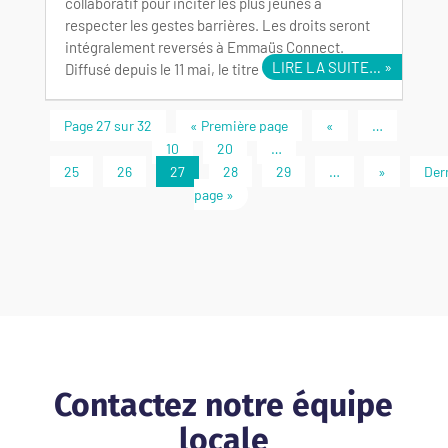
collaboratif pour inciter les plus jeunes à
respecter les gestes barrières. Les droits seront
intégralement reversés à Emmaüs Connect.
LIRE LA SUITE…
Diffusé depuis le 11 mai, le titre « Corona…
Page 27 sur 32
« Première page
«
…
10
20
…
25
26
27
28
29
…
»
Der
page »
Contactez notre équipe
locale