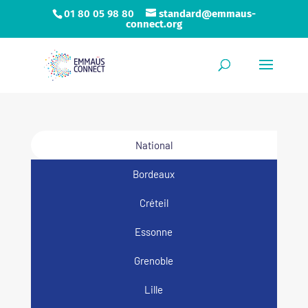
01 80 05 98 80
standard@emmaus-
connect.org
National
Bordeaux
Créteil
Essonne
Grenoble
Lille