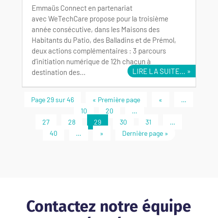
Emmaüs Connect en partenariat
avec WeTechCare propose pour la troisième
année consécutive, dans les Maisons des
Habitants du Patio, des Balladins et de Prémol,
deux actions complémentaires : 3 parcours
d’initiation numérique de 12h chacun à
LIRE LA SUITE…
destination des…
Page 29 sur 46
« Première page
«
…
10
20
…
27
28
29
30
31
…
40
…
»
Dernière page »
Contactez notre équipe