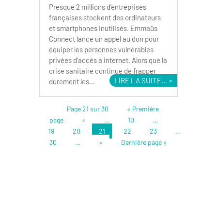
Presque 2 millions d’entreprises
françaises stockent des ordinateurs
et smartphones inutilisés. Emmaüs
Connect lance un appel au don pour
équiper les personnes vulnérables
privées d’accès à internet. Alors que la
crise sanitaire continue de frapper
LIRE LA SUITE…
durement les…
Page 21 sur 30
« Première
page
«
…
10
…
19
20
21
22
23
…
30
…
»
Dernière page »