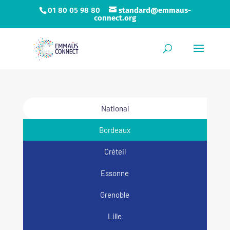
01 80 05 98 80
standard@emmaus-
connect.org
National
Bordeaux
Créteil
Essonne
Grenoble
Lille