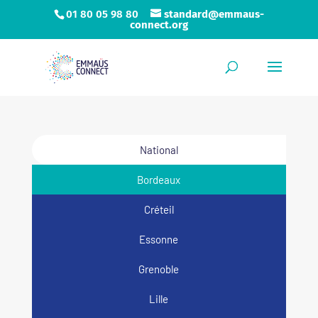
01 80 05 98 80
standard@emmaus-
connect.org
National
Bordeaux
Créteil
Essonne
Grenoble
Lille