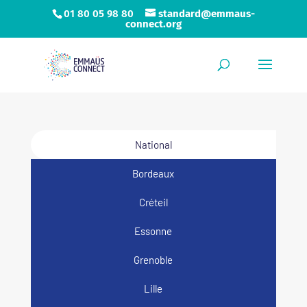
01 80 05 98 80
standard@emmaus-
connect.org
National
Bordeaux
Créteil
Essonne
Grenoble
Lille