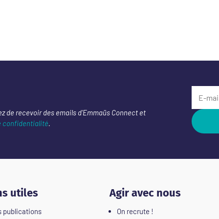
ez de recevoir des emails d’Emmaüs Connect et
e confidentialité
.
ns utiles
Agir avec nous
 publications
On recrute !