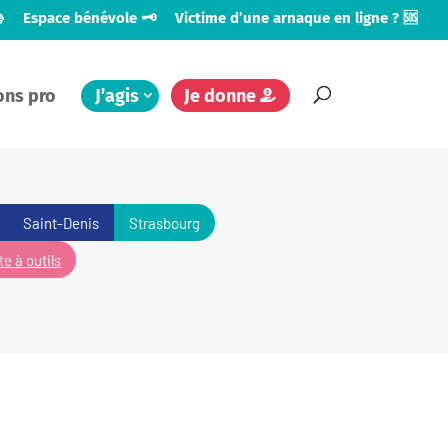

Espace bénévole 🗝️
Victime d’une arnaque en ligne ? 🆘
ons pro
J’agis
Je donne
Saint-Denis
Strasbourg
te à outils