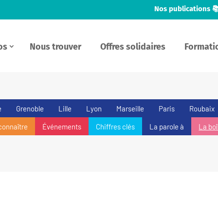
Nos publications 
os
Nous trouver
Offres solidaires
Formati
e
Grenoble
Lille
Lyon
Marseille
Paris
Roubaix
connaître
Événements
Chiffres clés
La parole à
La boî