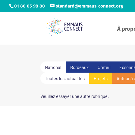
01 80 05 98 80
standard@emmaus-connect.org
À prop
National
Bordeaux
Créteil
Essonn
Toutes les actualités
Projets
Acteur à 
Veuillez essayer une autre rubrique.