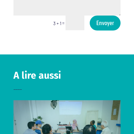
Envoyer
=
3 + 1
A lire aussi
____