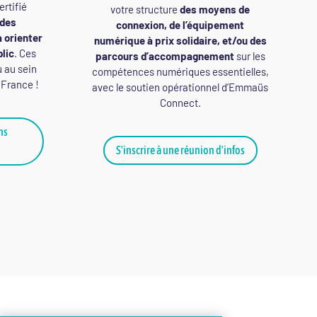
rtifié
votre structure
des moyens de
des
connexion, de l’équipement
à orienter
numérique à prix solidaire, et/ou des
blic
. Ces
parcours d’accompagnement
sur les
u au sein
compétences numériques essentielles,
 France !
avec le soutien opérationnel d’Emmaüs
Connect.
ns
S'inscrire à une réunion d'infos