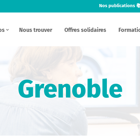
Nos publications 
os
Nous trouver
Offres solidaires
Formati
Grenoble