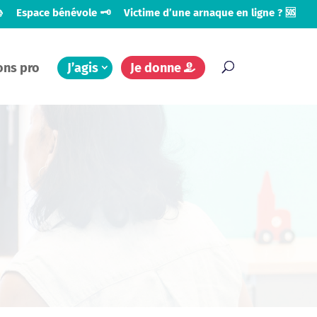

Espace bénévole 🗝️
Victime d’une arnaque en ligne ? 🆘
ons pro
J’agis
Je donne